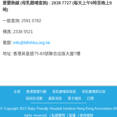
愛嬰熱線
(
母乳餵哺查詢
) : 2838 7727 (
每天上午
9
時至晚上
9
時
)
一般查詢: 2591 0782
傳真: 2338 5521
電郵:
info@bfhihka.org.hk
地址: 香港英皇道75-83號聯合出版大廈7樓
主頁
香港愛嬰行動
母乳餵哺與家庭
母乳餵哺與社區
培訓及活動
最新消息
電子通訊
訂閱
© Copyright 2017 Baby Friendly Hospital Initiative Hong Kong Association All
rights reserved. |
私隱聲明
|
版權
|
使用條款