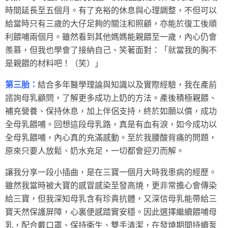
時間延長至五個月。有了充裕的休息與心理調整，不但可以
給當時只有三歲的大仔足夠的關注和照顧，亦能於復工後順
利餵哺兩個月。雖然看到其他媽媽能親餵至一歲，內心仍會
羨慕，但我也學會了接納自己、笑著面對：「就當我的胸不
是親餵的材料吧！（笑）」
第三胎：
結合多年醫學理論與知識以及實際經驗，我在產前
諮詢母乳顧問，了解更多成功上奶的方法。產後積極親餵、
補充營養、保持休息，加上伴侶支持，終於如願以償，成功
全母乳餵哺。回想這段母乳路，真是有血有淚，如今成功以
全母乳餵哺，內心真的充滿感動。至於我腰酸背痛的問題，
原來只要人放鬆、奶水充足，一切都會迎刃而解。
讓我分享一段小插曲，是在三寶一個月大時我患病的經歷。
雖然我當時被大寶的感冒感染至發高燒，更非常擔心會傳染
給三寶，但我深知母乳含有珍貴抗體，又深信母乳能帶給三
寶天然保護屏障，心裏便感踏實安穩。因此選擇繼續餵哺母
乳，配合戴口罩、保持衞生、雙手清潔，在發燒期間持續泵