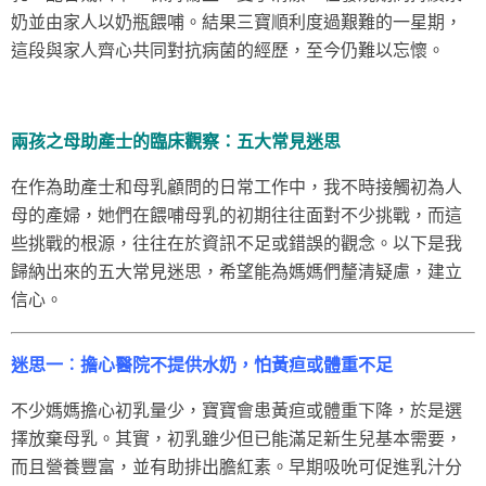
奶並由家人以奶瓶餵哺。結果三寶順利度過艱難的一星期，
這段與家人齊心共同對抗病菌的經歷，至今仍難以忘懷。
兩孩之母助產士的臨床觀察：五大常見迷思
在作為助產士和母乳顧問的日常工作中，我不時接觸初為人
母的產婦，她們在餵哺母乳的初期往往面對不少挑戰，而這
些挑戰的根源，往往在於資訊不足或錯誤的觀念。以下是我
歸納出來的五大常見迷思，希望能為媽媽們釐清疑慮，建立
信心。
迷思一︰擔心醫院不提供水奶，怕黃疸或體重不足
不少媽媽擔心初乳量少，寶寶會患黃疸或體重下降，於是選
擇放棄母乳。其實，初乳雖少但已能滿足新生兒基本需要，
而且營養豐富，並有助排出膽紅素。早期吸吮可促進乳汁分