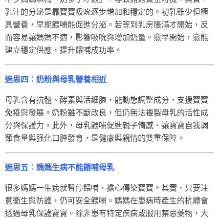
乳汁的分泌是靠寶寶吸吮逐步增加和穩定的。初乳雖少但極
具營養，早期餵哺能促進分泌。若等到乳房脹滿才開始，反
而容易讓媽媽不適，影響吸吮與增加奶量。愈早開始，愈能
建立穩定供應，提升餵哺成功率。
迷思四︰奶粉與母乳營養相近
母乳含有抗體、酵素與活細胞，能動態調整成分，支援寶寶
免疫與發展。奶粉雖不斷改良，但仍無法複製母乳的活性成
分與保護力。此外，母乳餵哺促進親子情感、讓寶寶自我調
節食量與强化口腔發育，是健康與親情的雙重保障。
迷思五︰媽媽生病不能餵哺母乳
很多媽媽一生病就暫停餵哺，擔心傳染寶寶。其實，只要注
意衞生與防護，仍可安全餵哺。媽媽在患病時產生的抗體會
透過母乳保護寶寶。除非患有特定疾病或服用禁忌藥物，大