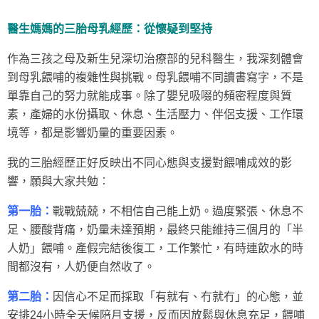
醫生媽媽的三胎母乳經歷：從懷疑到堅持
作為三孩之母及新生兒深切治療部的兒科醫生，我深刻體會
到母乳餵哺的複雜性與挑戰。母乳餵哺不同讀書寫字，不是
單靠自己的努力就能成事。除了嬰兒吸啜的頻密程度與質
素，產婦的水份攝取、休息、生活壓力、伴侶支援、工作環
境等，都是影響奶量的重要因素。
我的三胎經歷正好反映出不同心態與支援對餵哺成效的影
響，願與大家共勉︰
第一胎：
戰戰兢兢，不相信自己能上奶。過度緊張、休息不
足、腰酸背痛，奶量未達預期，最終只能維持三個月的「半
人奶」餵哺。產假完結後復工，工作繁忙，有時連飲水的時
間都沒有，人奶便自然收了。
第二胎：
因信心不足而採取「有就有、冇就冇」的心態，並
安排24小時全天候陪月支援，反而因放鬆與休息充足，餵哺