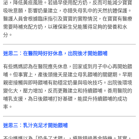
泌，降低黃疸風險。若過早使用配方奶，反而可能減少寶寶
吸吮意願，影響奶量建立，亦錯失母乳中的天然抗體保護。
醫護人員會根據臨床指引及寶寶的實際情況，在寶寶有醫療
需要時補充配方奶，以確保新生兒能獲得足夠的營養和水
分。
迷思二︰在醫院時好好休息，出院後才開始餵哺
有些媽媽認為在醫院應先休息，回家或到月子中心再開始餵
哺。但事實上，產後頭幾天是建立母乳餵哺的關鍵期。早期
親密接觸與即時餵哺有助穩定奶量與吸吮技巧。出院後環境
變化大，壓力增加，反而更難建立和持續餵哺。善用醫院的
哺乳支援，為日後餵哺打好基礎，能提升持續餵哺的成功
率。
迷思三︰乳汁充足才開始餵哺
不少媽媽以為「奶多了才餵」，導致錯過黃金時機。其實，