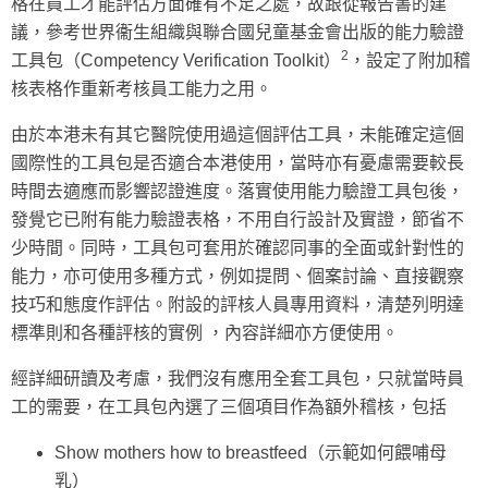
格在員工才能評估方面確有不足之處，故跟從報告書的建
議，參考世界衞生組織與聯合國兒童基金會出版的能力驗證
2
工具包（Competency Verification Toolkit）
，設定了附加稽
核表格作重新考核員工能力之用。
由於本港未有其它醫院使用過這個評估工具，未能確定這個
國際性的工具包是否適合本港使用，當時亦有憂慮需要較長
時間去適應而影響認證進度。落實使用能力驗證工具包後，
發覺它已附有能力驗證表格，不用自行設計及實證，節省不
少時間。同時，工具包可套用於確認同事的全面或針對性的
能力，亦可使用多種方式，例如提問、個案討論、直接觀察
技巧和態度作評估。附設的評核人員專用資料，清楚列明達
標準則和各種評核的實例 ，內容詳細亦方便使用。
經詳細研讀及考慮，我們沒有應用全套工具包，只就當時員
工的需要，在工具包內選了三個項目作為額外稽核，包括
Show mothers how to breastfeed（示範如何餵哺母
乳）