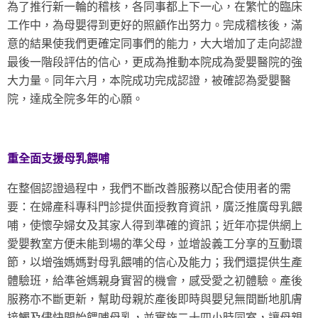
為了推行新一輪的稽核，各同事都上下一心，在繁忙的臨床
工作中，為母嬰得到更好的照顧作出努力。完成稽核後，滿
意的結果使我們更確定同事們的能力，大大增加了走向認證
最後一階段評估的信心，更成為推動本院成為愛嬰醫院的強
大力量。同年六月，本院成功完成認證，被確認為愛嬰醫
院，達成全院多年的心願。
重全面支援母乳餵哺
在整個認證過程中，我們不斷改善服務以配合使用者的需
要：在婦產科專科門診提供面授教育資訊，廣泛推廣母乳餵
哺，使懷孕婦女及其家人得到準確的資訊；近年亦提供網上
愛嬰教室方便未能到場的準父母，並增設義工分享的互動環
節，以增強媽媽對母乳餵哺的信心及能力；我們還提供生產
體驗班，給準爸媽親身實習的機會，感受愛之初體驗。產後
服務亦不斷更新，幫助母親於產後即時與嬰兒無間斷地肌膚
接觸及儘快開始餵哺母乳，並實施二十四小時同室，讓母親