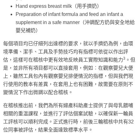
Hand express breast milk（用手擠奶）
Preparation of infant formula and feed an infant a
supplement in a safe manner（沖調配方奶與安全地給
嬰兒補奶）
每個項目均已仔細列出達標的要求，就以手擠奶為例，由環
境準備、潔手、工具及手勢技巧均有指標可依從以作出評
3
估，這樣可在稽核中更有效地反映員工實際知識和能力
。但
是，並非所有項目都可以直接套用，例如︰在觀察嬰兒大便
上，雖然工具包內有觀察嬰兒排便情況的指標，但與我們現
行使用的教本有差異，在套用上也有困難，故需要在原則不
變情況下作出微調以配合稽核。
在稽核推出前，我們為所有婦產科助產士提供了與母乳餵哺
相關的重温課程，並進行了評估個案試驗，以確保新一輪員
工評核可以順利完成。正式進行時，前後三輪稽核中共有32
位同事被評估，結果全面達致標準水平。