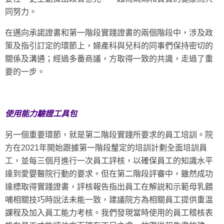
同努力。
在邁向承諾證書和第一階段實踐證書的兩個階段中，涉及政
策及指引訂定的環節上，婦產科與兒科的同事們保持密切的
關係及溝通；經過多番商議，方取得一致的共識，走過了重
要的一步。
使用能力驗證工具包
另一個重要環節，就是第二階段實踐所要求的員工培訓。院
方在2021年開始跟據第一階段釐定的培訓計劃全面培訓員
工，並每三個月進行一次員工評核，以確保員工的知識水平
達到愛嬰醫院行動的要求。但在第二階段評審中，雖然成功
達標取得實踐證書，評核報告指出員工在解説和示範母乳餵
哺相關技巧時說法未能一致，建議院方為相關員工提供重温
課程及加入員工能力考核。我們發現當時使用的員工稽核表