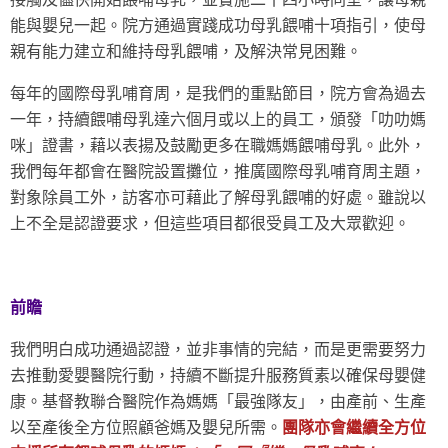
能與嬰兒一起。院方通過實踐成功母乳餵哺十項指引，使母
親有能力建立和維持母乳餵哺，及解決常見困難。
每年的國際母乳哺育周，是我們的重點節目，院方會為過去
一年，持續餵哺母乳達六個月或以上的員工，頒發「叻叻媽
咪」證書，藉以表揚及鼓勵更多在職媽媽餵哺母乳。此外，
我們每年都會在醫院設置攤位，推廣國際母乳哺育周主題，
對象除員工外，訪客亦可藉此了解母乳餵哺的好處。雖說以
上不全是認證要求，但這些項目都很受員工及大眾歡迎。
前瞻
我們明白成功通過認證，並非事情的完結，而是更需要努力
去推動愛嬰醫院行動，持續不斷提升服務質素以確保母嬰健
康。基督教聯合醫院作為媽媽「最強隊友」，由產前、生產
以至產後全方位照顧爸媽及嬰兒所需。
團隊亦會繼續全方位