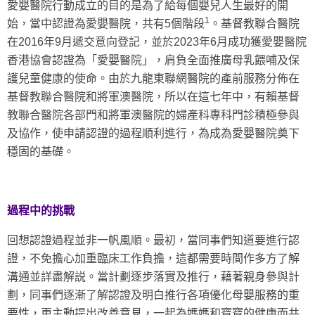
愛嬰醫院行動成立的目的是為了給每個嬰兒人生最好的開
1
始，當中認證為愛嬰醫院，共有5個階段
。基督教聯合醫院
在2016年9月遞交意向登記，並於2023年6月成功獲愛嬰醫院
香港協會認證為「愛嬰醫院」，肩負全面推廣母乳餵哺及保
護兒童健康的使命。由於九龍東聯網醫院的產前服務分佈在
基督教聯合醫院和將軍澳醫院，所以在這七年中，有賴基督
教聯合醫院各部門和將軍澳醫院的婦產科專科門診積極參與
及協作，使申請認證的過程順利進行，為成為愛嬰醫院奠下
穩固的基礎。
過程中的挑戰
回想認證過程並非一帆風順。最初，當同事們知道要進行認
證，不免擔心加重臨床工作負擔，這都需要時間作多方了解
溝通並詳盡解説。當計劃逐步落實及推行，藉著親身參與計
劃，同事們逐漸了解認證及明白推行各項優化母嬰服務的重
要性，更主動提出改善意見，一起為媽媽和寶寶的健康而共