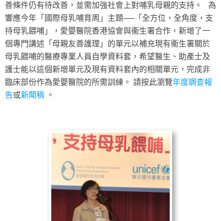
善條件仍有待改善，並需加強社會上對哺乳母親的支持。 為
響應今年「國際母乳哺育周」主題──「全方位，全角度，支
持母乳餵哺」，愛嬰醫院香港協會與衞生署合作，新增了一
個專門講述「母親友善護理」的單元以補充現有衞生署關於
母乳餵哺的醫療專業人員自學資料套，希望醫生、助產士及
護士能以這個新增單元及現有資料套內的相關單元，完成非
臨床部份作為愛嬰醫院的所需訓練。 請按此瀏覽
年度調查報
告
或
新聞稿
。