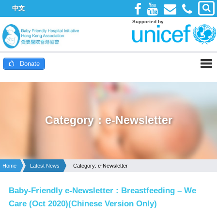
中文
Supported by
Donate
Category：e-Newsletter
Home
Latest News
Category: e-Newsletter
Baby-Friendly e-Newsletter : Breastfeeding – We
Care (Oct 2020)(Chinese Version Only)