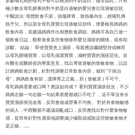
多數哺乳期的母乳中都可以檢測到牛奶蛋白；儘管如此，只有
極少數全母乳餵養的對牛奶蛋白過敏的嬰兒會出現過敏症狀。
中醫說法: 母體飲食不節，損傷脾胃，致熱毒內生，經哺乳傳
熱予兒。所以當全母乳寶寶出現過敏症狀時，便要檢視媽媽的
飲食內容，並建議媽媽作出相應飲食調節。媽媽可為自己做一
個飲食日誌，觀察進食某些食物後和嬰兒濕疹的關係，或有助
診斷。 結論： 即使寶寶患上濕疹，母親應該繼續堅持或轉而
以母乳餵哺寶寶，以母乳保護寶寶，減輕寶寶的濕疹惡化。並
向醫生或醫師咨詢專業意見，找出導致過敏的致敏食物，以設
計媽媽飲食計劃，針對性調整日常飲食內容，做到 "子病治
母"，媽媽飲食有節，護脾胃之正氣，邪 ( 致敏原 ) 不可干。
母乳媽媽需要戒口嗎？應該如何戒？ 看到寶寶濕疹狀況，不少
媽媽左聽一句右聽一句結果甚麼都戒口不吃了 ，這不單沒有令
寶寶濕疹情況改善，反而會做成營養不均衡。 對於有食物敏感
的病人，中西醫都不建議胡亂戒口，反而應找出對什麼食物敏
感，從而有針對性適當地調整減少攝取或戒除這些致敏食物才
是正確。.....