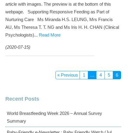
article with images. The preview is at the bottom of this
webpage. Supporting Responsive Feeding as Part of
Nurturing Care Ms Miranda H.S. LEUNG, Mrs Francis
AU, Ms Theresa T. T. NG and Ms Iris H. H. CHAN (Clinical
Psychologists)...
Read More
(2020-07-15)
« Previous
1
…
4
5
6
Recent Posts
World Breastfeeding Week 2026 – Annual Survey
Summary
Baby-Friendly e-Newsletter : Baby Friendly Watch (Jul