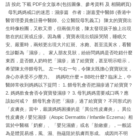
請 按此 下載 PDF全文版本(包括圖像、參考資料 及 相關網頁)
母乳媽媽戒口的迷思：濕疹篇 作者：謝嘉雯中醫師 (香港中
醫管理委員會註冊中醫師、公立醫院母乳義工) 陳太的寶寶出
生時像粉團，又軟又滑，但兩個月後，陳太發現孩子臉上出現
散在的紅斑或丘疹。因為癢，寶寶表現出煩躁哭鬧，睡眠欠
安。嚴重時，兩頰更出現大片紅斑、水皰、甚至流黃水，看醫
生診斷為「濕疹」。 家人朋友見狀，紛紛問媽媽是否吃錯什麼
東西，是否餵人奶時把「濕疹」過了給寶寶，甚至明示暗示，
希望陳太停餵母乳。 左一句右一句，令陳太既擔心寶寶狀況，
身心亦承受不少壓力。 媽媽吃什麼 = BB吃什麼? 臨床上，中
醫師常收到媽媽以下提問： 1. 餵母乳會否把濕疹過了給寶寶？
2. 媽媽飲食會否令寶寶發濕疹？ 3. 母乳媽媽需要戒口嗎？應
該如何戒？ 餵母乳會否把「濕疹」過了給寶寶？ 不同形式的
「皮膚炎」當中，最讓媽媽困擾的是「異位性皮膚炎」。異位
性皮膚炎 / 嬰兒濕疹（Atopic Dermatitis / Infantile Eczema）相
當於中醫稱「奶癬」、「嬰兒濕瘡」或名「胎斂瘡」，一般認
為是體質易感，風、濕、熱蘊阻於肌膚而形成。 成因尚不明