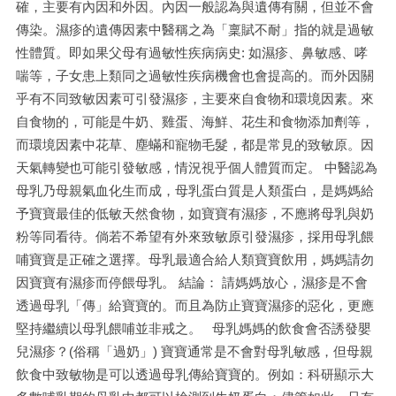
確，主要有內因和外因。內因一般認為與遺傳有關，但並不會
傳染。濕疹的遺傳因素中醫稱之為「稟賦不耐」指的就是過敏
性體質。即如果父母有過敏性疾病病史: 如濕疹、鼻敏感、哮
喘等，子女患上類同之過敏性疾病機會也會提高的。而外因關
乎有不同致敏因素可引發濕疹，主要來自食物和環境因素。來
自食物的，可能是牛奶、雞蛋、海鮮、花生和食物添加劑等，
而環境因素中花草、塵蟎和寵物毛髮，都是常見的致敏原。因
天氣轉變也可能引發敏感，情況視乎個人體質而定。 中醫認為
母乳乃母親氣血化生而成，母乳蛋白質是人類蛋白，是媽媽給
予寶寶最佳的低敏天然食物，如寶寶有濕疹，不應將母乳與奶
粉等同看待。倘若不希望有外來致敏原引發濕疹，採用母乳餵
哺寶寶是正確之選擇。母乳最適合給人類寶寶飲用，媽媽請勿
因寶寶有濕疹而停餵母乳。 結論： 請媽媽放心，濕疹是不會
透過母乳「傳」給寶寶的。而且為防止寶寶濕疹的惡化，更應
堅持繼續以母乳餵哺並非戒之。 母乳媽媽的飲食會否誘發嬰
兒濕疹？(俗稱「過奶」) 寶寶通常是不會對母乳敏感，但母親
飲食中致敏物是可以透過母乳傳給寶寶的。例如：科研顯示大